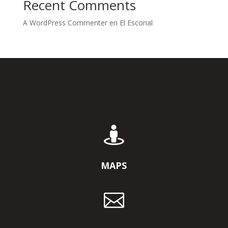
Recent Comments
A WordPress Commenter
en
El Escorial

MAPS
