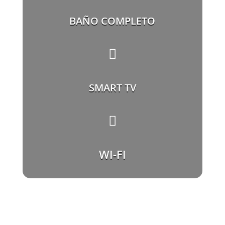
BAÑO COMPLETO

SMART TV

WI-FI